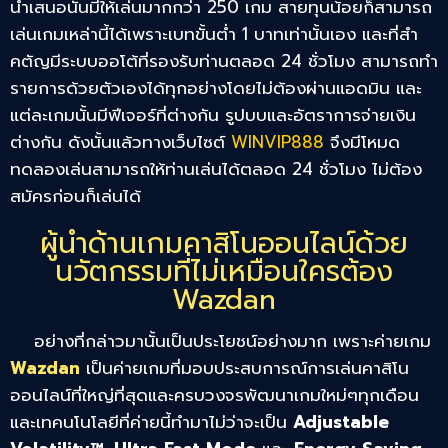
นำเสนอนั้นมีให้เล่นมากกว่า 250 เกม สายทุนน้อยก็สามารถ
เล่นเกมเหล่านี้ได้เพราะเบทขั้นต่ำ 1 บาทเท่านั้นเอง และที่สำ
คตัญมีระบบออโต้ที่รองรับท่านตลอด 24 ชั่วโมง สามารถทำ
รายการด้วยตัวเองได้ทุกอย่างโดยไม่ต้องผ่านแอดมิน และ
แต่ละเกมนั้นมีฟีเจอร์ที่ต่างกัน รูปบบและอัตราการจ่ายเงิน
ต่างกัน ดังนั้นแล้วทางเว็บไซต์
WINVIP888
จึงมีโหมด
ทดลองเล่นสามารถให้ท่านเล่นได้ตลอด 24 ชั่วโมง ไม่ต้อง
สมัครก่อนก็เล่นได้
ผู้นำด้านเกมคาสิโนออนไลน์ด้วย
นวัตกรรมที่ไม่เหมือนใครต้อง
Wazdan
อย่างที่กล่าวมานั้นเป็นประโยชน์อย่างมาก เพราะค่ายเกม
Wazdan
เป็นค่ายเกมที่มอบประสบการณ์การเล่นคาสิโน
ออนไลน์ที่ใหญ่ที่สุดและครบวงจรพัฒนาเกมใหม่ๆทุกเดือน
และเทคนโนโลยีที่ค่ายนี้ทำมาไม่ว่าจะเป็น
Adjustable