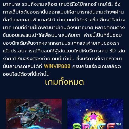
มากมาย รวมถึงเกมสล็อต เกมวิดีโอโป๊กเกอร์ เกมโต๊ะ ซึ่ง
ทางเว็บไซต์ของเรานั้นออกแบบให้สามารถเล่นเกมต่างๆผ่าน
มือถือและคอมพิวเตอร์ได้ ค่ายเกมนี้ได้สร้างชื่อเสียงไว้อย่าง
มาก เกมที่ค่ายนี้ได้พัฒนามีเกมดังๆมากมาย หลายๆคนต่าง
ชื่นชอบและแนะนำให้เพื่อนมาเล่นกับเรา ค่ายนี้เป็นที่ชื่นชอบ
ของนักเดิมพันจากหลากหลายประเทศและค่ายเกมของเรา
เน้นประสบการณ์ที่มอบให้ผู้เล่นแบบใหม่ให้บริการเกม 3D เล่น
ง่ายได้เงินจริงต้องค่ายเกมนี้เท่านั้น ซึ่งบริการที่เรากล่าวมา
นั้นสามารถเล่นได้ที่
WINVIP888
ครบครันเรื่องเกมสล็อต
ออนไลน์ต้องที่นี่เท่านั้น
เกมทั้งหมด