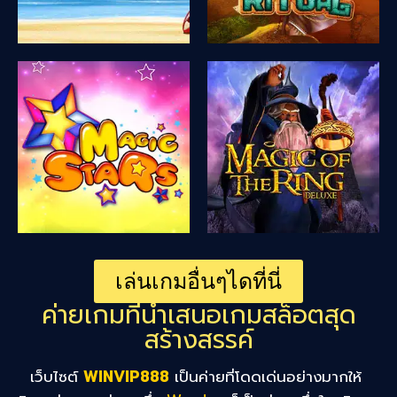
เล่นเกมอื่นๆไดที่นี่
ค่ายเกมที่นำเสนอเกมสล็อตสุด
สร้างสรรค์
เว็บไซต์
WINVIP888
เป็นค่ายที่โดดเด่นอย่างมากให้