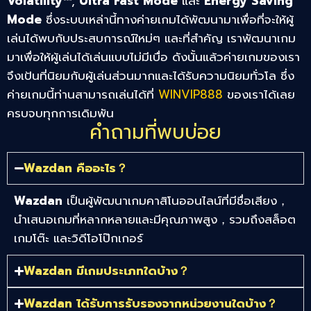
Volatility™
,
Ultra Fast Mode
และ
Energy Saving
Mode
ซึ่งระบบเหล่านี้ทางค่ายเกมได้พัฒนามาเพื่อที่จะให้ผู้
เล่นได้พบกับประสบการณ์ใหม่ๆ และที่สำคัญ เราพัฒนาเกม
มาเพื่อให้ผู้เล่นได้เล่นแบบไม่มีเบื่อ ดังนั้นแล้วค่ายเกมของเรา
จึงเป้นที่นิยมกับผู้เล่นส่วนมากและได้รับความนิยมทั่วโล ซึ่ง
ค่ายเกมนี้ท่านสามารถเล่นได้ที่
WINVIP888
ของเราได้เลย
ครบจบทุกการเดิมพัน
คำถามที่พบบ่อย
Wazdan คืออะไร？
Wazdan
เป็นผู้พัฒนาเกมคาสิโนออนไลน์ที่มีชื่อเสียง，
นำเสนอเกมที่หลากหลายและมีคุณภาพสูง，รวมถึงสล็อต
เกมโต๊ะ และวิดีโอโป๊กเกอร์
Wazdan มีเกมประเภทใดบ้าง？
Wazdan ได้รับการรับรองจากหน่วยงานใดบ้าง？