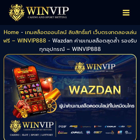
Home
-
เกมสล็อตออนไลน์ ลิขสิทธิ์แท้ เว็บตรงทดลองเล่น
ฟรี – WINVIP888
-
Wazdan ค่ายเกมสล็อตสุดล้ำ รองรับ
ทุกอุปกรณ์ – WINVIP888