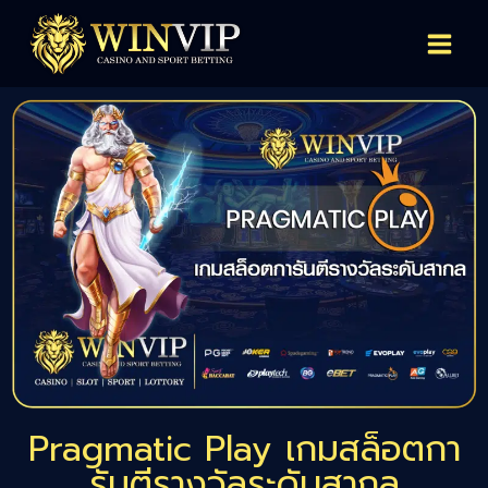
Pragmatic Play เกมสล็อตกา
รันตีรางวัลระดับสากล