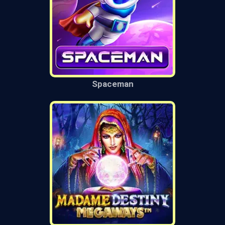
Spaceman