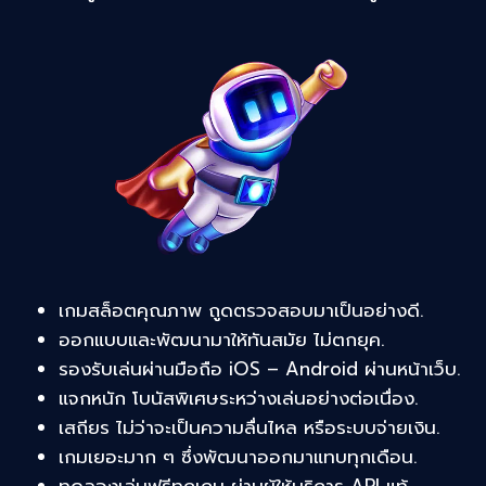
เกมสล็อตคุณภาพ ถูดตรวจสอบมาเป็นอย่างดี.
ออกแบบและพัฒนามาให้ทันสมัย ไม่ตกยุค.
รองรับเล่นผ่านมือถือ iOS – Android ผ่านหน้าเว็บ.
แจกหนัก โบนัสพิเศษระหว่างเล่นอย่างต่อเนื่อง.
เสถียร ไม่ว่าจะเป็นความลื่นไหล หรือระบบจ่ายเงิน.
เกมเยอะมาก ๆ ซึ่งพัฒนาออกมาแทบทุกเดือน.