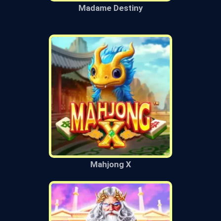
Madame Destiny
Mahjong X