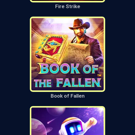
Fire Strike
Book of Fallen