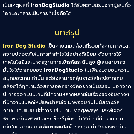
เป็นเหตุผลที่
IronDogStudio
ได้รับความนิยมจากผู้เล่นทั่ว
โลกและกลายเป็นค่ายที่เชื่อถือได้
บทสรุป
Iron Dog Studio
เป็นค่ายเกมสล็อตที่รวมทั้งคุณภาพและ
ความปลอดภัยในการทำกำไรได้อย่างดีเยี่ยม ด้วยการใช้
เทคโนโลยีและมาตรฐานการเข้ารหัสระดับสูง ผู้เล่นสามารถ
มั่นใจได้ว่าเกมของ
IronDogStudio
ไม่เพียงแต่มอบความ
สนุกของเกมเท่านั้น แต่ยังสามารถลุ้นรางวัลใหญ่จากเกม
สล็อตได้ทุกเกมด้วยการออกรางวัลอย่างเป็นธรรม นอกจาก
นี้ การออกแบบเกมที่มีความหลากหลายในเรื่องของธีมต่างๆ
ที่มีความแปลกใหม่และน่าสนใจ มาพร้อมกับโบนัสรางวัล
ภายในเกมแบบไม่ซ้ำใคร เช่น เกม Megaways และฟีเจอร์
พิเศษอย่างฟรีสปินและ Re-Spins ทำให้ค่ายนี้มีความโดด
เด่นในตลาดเกม
สล็อตออนไลน์
หากคุณกำลังมองหาค่าย