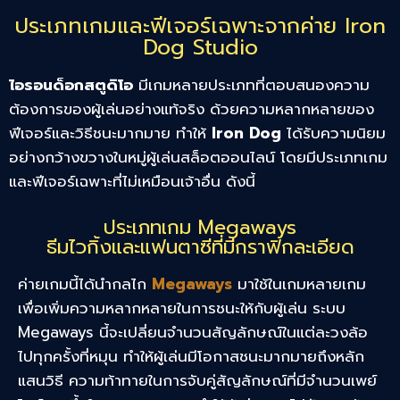
ประเภทเกมและฟีเจอร์เฉพาะจากค่าย Iron
Dog Studio
ไอรอนด็อกสตูดิโอ
มีเกมหลายประเภทที่ตอบสนองความ
ต้องการของผู้เล่นอย่างแท้จริง ด้วยความหลากหลายของ
ฟีเจอร์และวิธีชนะมากมาย ทำให้
Iron Dog
ได้รับความนิยม
อย่างกว้างขวางในหมู่ผู้เล่นสล็อตออนไลน์ โดยมีประเภทเกม
และฟีเจอร์เฉพาะที่ไม่เหมือนเจ้าอื่น ดังนี้
ประเภทเกม Megaways
ธีมไวกิ้งและแฟนตาซีที่มีกราฟิกละเอียด
ค่ายเกมนี้ได้นำกลไก
Megaways
มาใช้ในเกมหลายเกม
เพื่อเพิ่มความหลากหลายในการชนะให้กับผู้เล่น ระบบ
Megaways นี้จะเปลี่ยนจำนวนสัญลักษณ์ในแต่ละวงล้อ
ไปทุกครั้งที่หมุน ทำให้ผู้เล่นมีโอกาสชนะมากมายถึงหลัก
แสนวิธี ความท้าทายในการจับคู่สัญลักษณ์ที่มีจำนวนเพย์