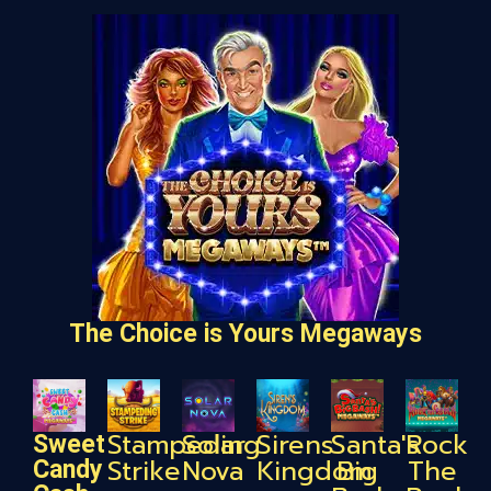
The Choice is Yours Megaways
Stampeding
Solar
Sirens
Santa's
Rock
Sweet
Strike
Nova
Kingdom
Big
The
Candy