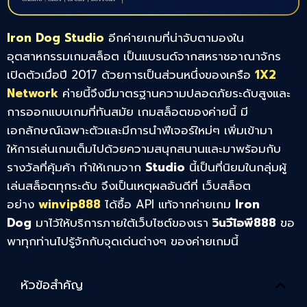
Iron Dog Studio
อีกค่ายเกมที่น่าจับตามองใน
อุตสาหกรรมเกมสล็อต เป็นแบรนด์จากสหราชอาณาจักร
เปิดตัวเมื่อปี 2017 ด้วยการเป็นส่วนหนึ่งของเครือ
1X2
Network
ค่ายนี้จึงมีมาตรฐานความปลอดภัยระดับสูงและ
การออกแบบเกมที่ทันสมัย เกมสล็อตของค่ายนี้ มี
เอกลักษณ์เฉพาะตัวและมีการนำฟีเจอร์ใหม่ๆ เพิ่มเข้ามา
ให้การเล่นเกมเต็มไปด้วยความสนุกสนานและมาพร้อมกับ
รางวัลที่คุ้มค้า ทำให้เกมจาก
Studio
นี้เป็นที่นิยมในกลุ่มผู้
เล่นสล็อตทุกระดับ จึงเป็นเหตุผลอันดีที่ เว็บสล็อต
อย่าง
winvip888
ได้ซื้อ API แท้จากค่ายเกม
Iron
Dog
มาไว้ให้บริการภายใต้เว็บไซต์ของเรา
วินวีไอพี888
ขอ
พาทุกท่านไปรู้จักกับจุดเด่นต่างๆ ของค่ายเกมนี้
หัวข้อสำคัญ