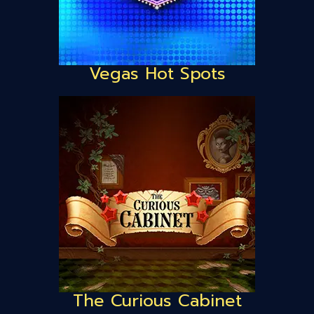
Vegas Hot Spots
The Curious Cabinet