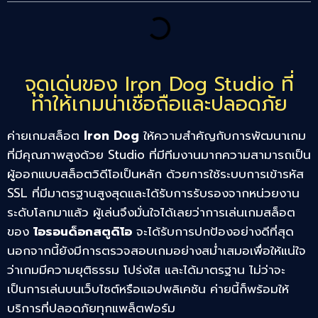
จุดเด่นของ Iron Dog Studio ที่
ทำให้เกมน่าเชื่อถือและปลอดภัย
ค่ายเกมสล็อต
Iron Dog
ให้ความสำคัญกับการพัฒนาเกม
ที่มีคุณภาพสูงด้วย Studio ที่มีทีมงานมากความสามารถเป็น
ผู้ออกแบบสล็อตวิดีโอเป็นหลัก ด้วยการใช้ระบบการเข้ารหัส
SSL ที่มีมาตรฐานสูงสุดและได้รับการรับรองจากหน่วยงาน
ระดับโลกมาแล้ว ผู้เล่นจึงมั่นใจได้เลยว่าการเล่นเกมสล็อต
ของ
ไอรอนด็อกสตูดิโอ
จะได้รับการปกป้องอย่างดีที่สุด
นอกจากนี้ยังมีการตรวจสอบเกมอย่างสม่ำเสมอเพื่อให้แน่ใจ
ว่าเกมมีความยุติธรรม โปร่งใส และได้มาตรฐาน ไม่ว่าจะ
เป็นการเล่นบนเว็บไซต์หรือแอปพลิเคชัน ค่ายนี้ก็พร้อมให้
บริการที่ปลอดภัยทุกแพล็ตฟอร์ม