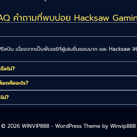
AQ คำถามที่พบบ่อย Hacksaw Gami
น เนื่องจากเป็นฟีเจอร์ที่ผู้เล่นชื่นชอบมาก และ Hacksaw ให้
ือไม่?
ล็อตคืออะไร?
ไม่?
© 2026 WINVIP888 - WordPress Theme by Winvip888