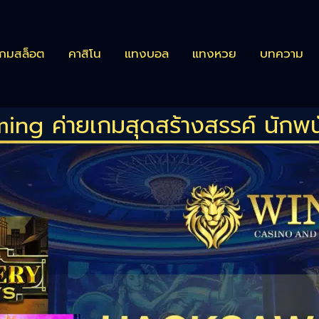
เกมสล็อต
คาสิโน
แทงบอล
แทงหวย
บทความ
ng ค่ายเกมสุดสร้างสรรค์ นักพ