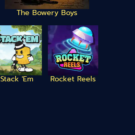
The Bowery Boys
Stack 'Em
Rocket Reels