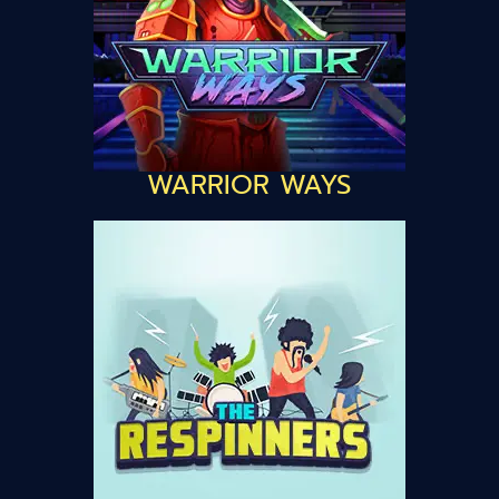
WARRIOR WAYS