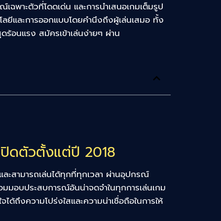
ณ์เฉพาะตัวที่โดดเด่น และการนำเสนอเกมเต็มรูป
นโลยีและการออกแบบโดยคำนึงถึงผู้เล่นเสมอ ทั้ง
ุดร้อนแรง สมัครเข้าเล่นง่ายๆ ผ่าน
ดตัวตั้งแต่ปี 2018
 และสามารถเล่นได้ทุกที่ทุกเวลา ผ่านอุปกรณ์
้อน พร้อมมอบประสบการณ์อันน่าจดจำในทุกการเล่นเกม
จได้ถึงความโปร่งใสและความน่าเชื่อถือในการให้