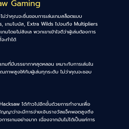
saw Gaming
 ไม่ว่าคุณจะชื่นชอบการเล่นเกมสล็อตแบบ
ns, เกมโบนัส, Extra Wilds ไปจนถึง Multipliers
นเกมโดยไม่ลังเล พวกเขาเข้าใจดีว่าผู้เล่นต้องการ
่จะทำได้
นเกมที่มีบรรยากาศสุดหลอน เหมาะกับการเล่นใน
ภาพสูงให้กับผู้เล่นทุกระดับ ไม่ว่าคุณจะชอบ
Hacksaw ได้ก้าวไปอีกขั้นด้วยการทำงานเพื่อ
ัญญาว่าจะมีการจ่ายเงินรางวัลแจ็คพอตสูงถึง
ับวงการเกมอย่างมาก เนื่องจากมันไม่ได้เป็นแค่การ