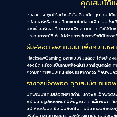
คุณสมบัติ
เราสามารถพูดได้อย่างมั่นใจเกี่ยวกับ คุณสมบัต
คลัสเตอร์หรือเกมสล็อตแบบไลน์จ่ายเงินแบบดั้งเด
หากฟีเจอร์เหล่านี้สามารถเพิ่มความน่าสนใจให้กั
ประสบการณ์ที่เต็มไปด้วยการลุ้นรางวัลที่มีโอกาสใน
ธีมสล็อต ออกแบบมาเพื่อความหลากห
HacksawGaming ออกแบบธีมสล็อต ได้อย่างหลากหลา
ห้องมืด หรือจะเป็นเกมสล็อตในธีมการ์ตูนสดใส กา
ความท้าทายแบบไหนหรือบรรยากาศใด ก็ค้นพบความส
รางวัลแจ็คพอต คุณสมบัติเกมเฉ
นักพัฒนาเกมสล็อตหลายค่าย มักจะใส่แจ็คพอตลงใน
สร้างเกมรูปแบบใหม่ที่มีพื้นฐานจาก
แจ็คพอต
ทีม
50 ล้านปอนด์ ซึ่งเป็นสิ่งที่ไม่เคยมีมาก่อนสำหรับ
เพิ่มโอกาสในการชนะรางวัลใหญ่เท่านั้น แต่ยังเปล