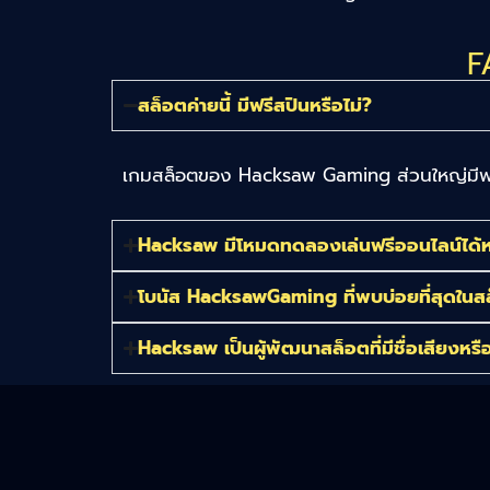
F
สล็อตค่ายนี้ มีฟรีสปินหรือไม่?
เกมสล็อตของ Hacksaw Gaming ส่วนใหญ่มีฟรีสปิ
Hacksaw มีโหมดทดลองเล่นฟรีออนไลน์ได้หร
โบนัส HacksawGaming ที่พบบ่อยที่สุดในส
Hacksaw เป็นผู้พัฒนาสล็อตที่มีชื่อเสียงหรือ