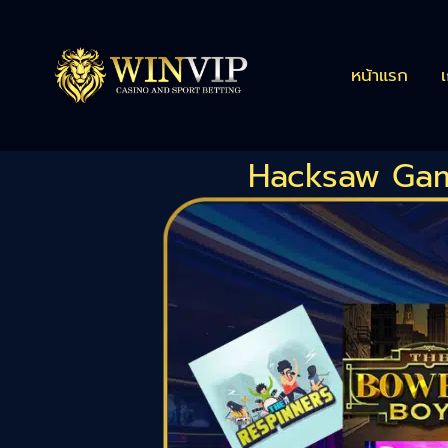
หน้าแรก
Hacksaw Gami