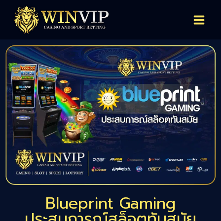
Blueprint Gaming
ประสบการณ์สล็อตทันสมัย