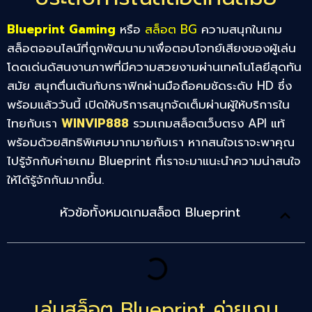
Blueprint Gaming
หรือ
สล็อต BG
ความสนุกในเกม
สล็อตออนไลน์ที่ถูกพัฒนามาเพื่อตอบโจทย์เสียงของผู้เล่น
โดดเด่นด้สนงานภาพที่มีความสวยงามผ่านเทคโนโลยีสุดทัน
สมัย สนุกตื่นเต้นกับกราฟิกผ่านมือถือคมชัดระดับ HD ซึ่ง
พร้อมแล้ววันนี้ เปิดให้บริการสนุกจัดเต็มผ่านผู้ให้บริการใน
ไทยกับเรา
WINVIP888
รวมเกมสล็อตเว็บตรง API แท้
พร้อมด้วยสิทธิพิเศษมากมายกับเรา หากสนใจเราจะพาคุณ
ไปรู้จักกับค่ายเกม Blueprint ที่เราจะมาแนะนำความน่าสนใจ
ให้ได้รู้จักกันมากขึ้น.
หัวข้อทั้งหมดเกมสล็อต Blueprint
เล่นสล็อต Blueprint ค่ายเกม