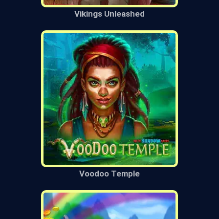
Vikings Unleashed
Voodoo Temple