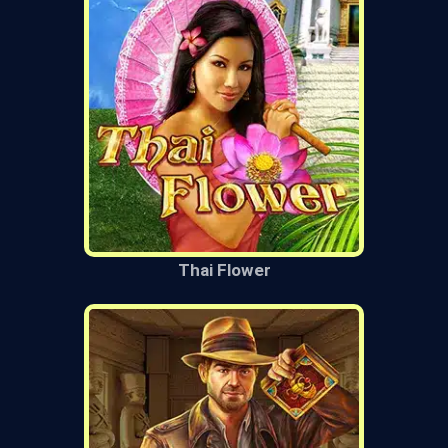
Thai Flower