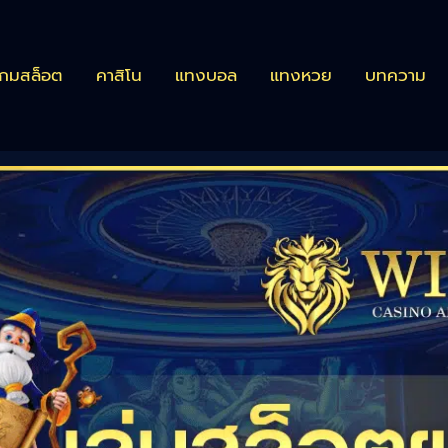
เกมสล็อต
คาสิโน
แทงบอล
แทงหวย
บทความ