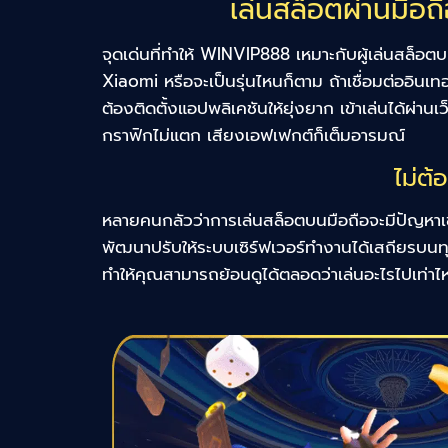
เล่นสล็อตผ่านมือ
จุดเด่นที่ทำให้ WINVIP888 เหมาะกับผู้เล่นสล็อ
Xiaomi หรือจะเป็นรุ่นไหนก็ตาม ถ้าเชื่อมต่ออินเ
ต้องติดตั้งแอปพลิเคชันให้ยุ่งยาก เข้าเล่นได้ผ่าน
กราฟิกไม่แตก เสียงเอฟเฟกต์ก็เต็มอารมณ์
ไม่ต้
หลายคนกลัวว่าการเล่นสล็อตบนมือถือจะมีปัญหาเช
พัฒนาปรับให้ระบบเซิร์ฟเวอร์ทำงานได้เสถียรบนทุกแ
ทำให้คุณสามารถย้อนดูได้ตลอดว่าเล่นอะไรไปเท่าไ