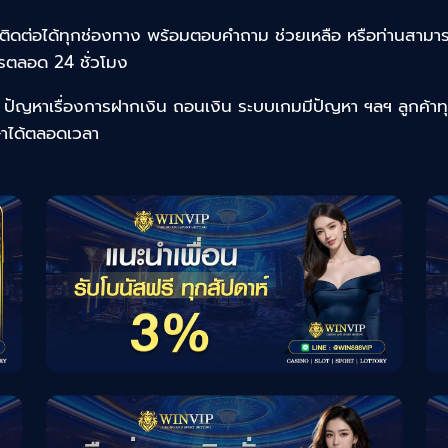
ิดต่อได้ทุกช่องทาง พร้อมตอบคำถาม ช่วยเหลือ หรือท่านสามารถ
การตลอด 24 ชั่วโมง
งาน ปัญหาเรื่องการฝากเงิน ถอนเงิน ระบบเกมมีปัญหา ฯลฯ ลูกค้า
กษาได้ตลอดเวลา