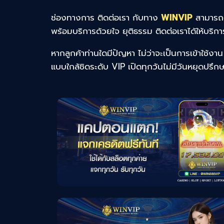
ช่องทางการ ติดต่อเรา กับทาง
WINVIP
สามารถต
พร้อมบริการด้วยใจ ยุติธรรม ติดต่อเราได้ให้บริ
หากลูกค้าท่านใดมีปัญหา ไม่ว่าจะเป็นการเข้าใช้
แบบใกล้ชิดระดับ VIP เปิดทุกวันไม่มีวันหยุดปรึ