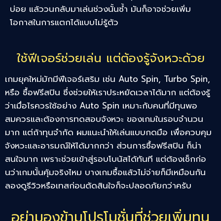
บ่อย แล้ววนกลับมาเล่นช่วงนั้นซ้ำ มันก็อาจช่วยเพิ่ม
โอกาสในการแตกได้แบบไม่รู้ตัว
ใช้ฟีเจอร์ช่วยเล่น แต่ต้องรู้จังหวะด้วย
เกมยุคใหม่มักมีฟีเจอร์เสริม เช่น Auto Spin, Turbo Spin,
หรือ ซื้อฟรีสปิน ซึ่งช่วยให้เราประหยัดเวลาได้มาก แต่ต้องรู้
ว่าเมื่อไรควรใช้อย่าง Auto Spin เหมาะกับคนที่มีทุนพอ
สมควรและต้องการทดสอบจังหวะ ของเกมในรอบจำนวน
มาก แต่ถ้าทุนจำกัด ผมแนะนำให้เล่นแบบกดมือ เพื่อควบคุม
จังหวะและอารมณ์ให้ได้มากกว่า ส่วนการซื้อฟรีสปิน ก็น่า
สนใจมาก เพราะช่วยเข้าสู่รอบโบนัสได้ทันที แต่ต้องเช็กก่อ
นว่าเกมนั้นคุ้มจริงไหม บางเกมซื้อแล้วไม่จ่ายก็มีเหมือนกัน
ลองดูรีวิวหรือเทสก่อนตัดสินใจก็จะปลอดภัยกว่าครับ
อย่ามองข้ามโปรโมชั่นที่ช่วยเพิ่มทุน