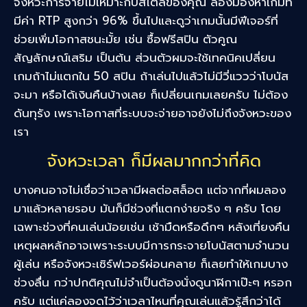
จังหวะการจ่ายไม่เหมาะกับสไตล์ของคุณ ลองมองหาเกมที่
มีค่า RTP สูงกว่า 96% ขึ้นไปและดูว่าเกมนั้นมีฟีเจอร์ที่
ช่วยเพิ่มโอกาสชนะมั้ย เช่น ซื้อฟรีสปิน ตัวคูณ
สัญลักษณ์เสริม เป็นต้น ส่วนตัวผมจะใช้เทคนิคเปลี่ยน
เกมถ้าไม่แตกใน 50 สปิน ถ้าเล่นไปแล้วไม่มีวี่แววว่าโบนัส
จะมา หรือได้เงินคืนบ้างเลย ก็เปลี่ยนเกมเลยครับ ไม่ต้อง
ดันทุรัง เพราะโอกาสที่ระบบจะจ่ายอาจยังไม่ถึงจังหวะของ
เรา
จังหวะเวลา ก็มีผลมากกว่าที่คิด
บางคนอาจไม่เชื่อว่าเวลามีผลต่อสล็อต แต่จากที่ผมลอง
มาแล้วหลายรอบ มันก็มีช่วงที่แตกง่ายจริง ๆ ครับ โดย
เฉพาะช่วงที่คนเล่นน้อยเช่น เช้ามืดหรือดึกๆ หลังเที่ยงคืน
เหตุผลหลักอาจเพราะระบบมีการกระจายโบนัสตามจำนวน
ผู้เล่น หรือจังหวะเซิร์ฟเวอร์ผ่อนคลาย ก็เลยทำให้เกมบาง
ช่วงลื่น กว่าปกติคุณไม่จำเป็นต้องนั่งดูนาฬิกาเป๊ะๆ หรอก
ครับ แต่แค่ลองจดไว้ว่าเวลาไหนที่คุณเล่นแล้วรู้สึกว่าได้