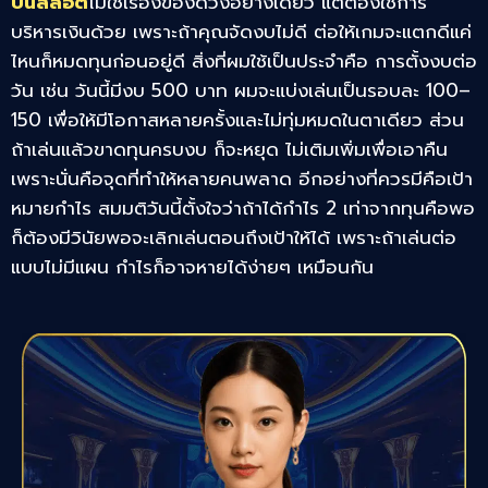
ปั่นสล็อต
ไม่ใช่เรื่องของดวงอย่างเดียว แต่ต้องใช้การ
บริหารเงินด้วย เพราะถ้าคุณจัดงบไม่ดี ต่อให้เกมจะแตกดีแค่
ไหนก็หมดทุนก่อนอยู่ดี สิ่งที่ผมใช้เป็นประจำคือ การตั้งงบต่อ
วัน เช่น วันนี้มีงบ 500 บาท ผมจะแบ่งเล่นเป็นรอบละ 100–
150 เพื่อให้มีโอกาสหลายครั้งและไม่ทุ่มหมดในตาเดียว ส่วน
ถ้าเล่นแล้วขาดทุนครบงบ ก็จะหยุด ไม่เติมเพิ่มเพื่อเอาคืน
เพราะนั่นคือจุดที่ทำให้หลายคนพลาด อีกอย่างที่ควรมีคือเป้า
หมายกำไร สมมติวันนี้ตั้งใจว่าถ้าได้กำไร 2 เท่าจากทุนคือพอ
ก็ต้องมีวินัยพอจะเลิกเล่นตอนถึงเป้าให้ได้ เพราะถ้าเล่นต่อ
แบบไม่มีแผน กำไรก็อาจหายได้ง่ายๆ เหมือนกัน