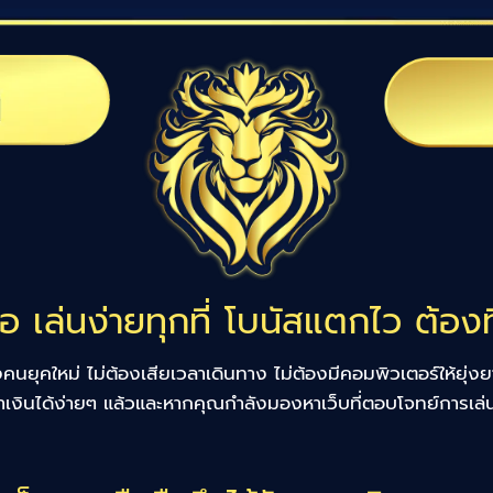
อ เล่นง่ายทุกที่ โบนัสแตกไว ต้อ
นยุคใหม่ ไม่ต้องเสียเวลาเดินทาง ไม่ต้องมีคอมพิวเตอร์ให้ยุ่งย
รถทำเงินได้ง่ายๆ แล้วและหากคุณกำลังมองหาเว็บที่ตอบโจทย์การเล่น