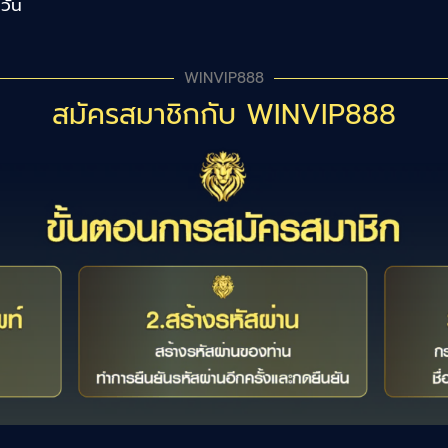
กวัน
WINVIP888
สมัครสมาชิกกับ WINVIP888