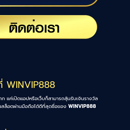
งที่ WINVIP888
าก แค่เปิดแอปหรือเว็บก็สามารถลุ้นรับเงินรางวัล
สล็อตผ่านมือถือได้ดีที่สุดชื่อของ
WINVIP888