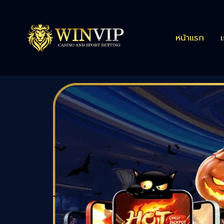
หน้าแรก