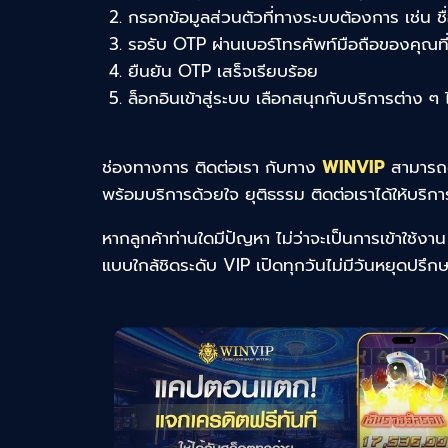
กรอกข้อมูลส่วนตัวที่ทางระบบต้องการ เช่น ชื่
รอรับ OTP ผ่านเบอร์โทรศัพท์มือถือของคุณที
ยืนยัน OTP เสร็จเรียบร้อย
ล็อกอินเข้าสู่ระบบ เลือกสนุกกับบริการต่าง ๆ 
ช่องทางการ ติดต่อเรา กับทาง
WINVIP
สามารถต
พร้อมบริการด้วยใจ ยุติธรรม ติดต่อเราได้ให้บริ
หากลูกค้าท่านใดมีปัญหา ไม่ว่าจะเป็นการเข้าใช้
แบบใกล้ชิดระดับ VIP เปิดทุกวันไม่มีวันหยุดปรึ