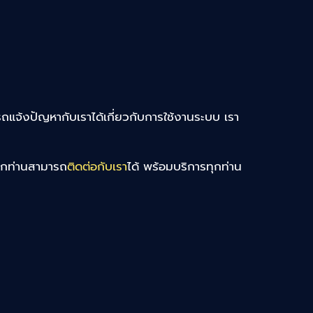
แจ้งปัญหากับเราได้เกี่ยวกับการใช้งานระบบ เรา
ทุกท่านสามารถ
ติดต่อกับเรา
ได้ พร้อมบริการทุกท่าน