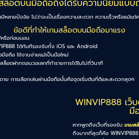
สล็อตบนมือถือถึงได้รับความนิยมแบบ
้นมีหลายปัจจัย ไม่ว่าจะเป็นเรื่องความสะดวก ความเร็วหรือแม้แต
ข้อดีที่ทำให้เกมสล็อตบนมือถือมาแรง
แฟหรือก่อนนอน
VIP888 ได้ทันทีรองรับทั้ง iOS และ Android
ือถือ ใช้งานง่ายแม้เป็นมือใหม่
ล็อตฝากถอนวอเลทที่ทำรายการได้ในไม่กี่วินาที
ยดาย การเลือกเล่นผ่านมือถือนั้นคือจุดเริ่มต้นที่ดีและสะดวกสุดๆ
WINVIP888 เว็บต
มื
หากพูดถึงเว็บที่รองรับ
เกมสล
ถึงมากที่สุดก็คือ WINVIP88