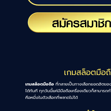
เกมสล็อตมือถื
เกมสล็อตมือถือ
ที่กลายเป็นทางเลือกยอดฮิตของค
ได้ทันที ทุกวันนี้แค่มีมือถือเครื่องเดียวก็สามา
คือหนึ่งในตัวเลือกที่พลาดไม่ได้