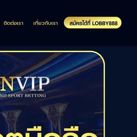
ติดต่อเรา
เกี่ยวกับเรา