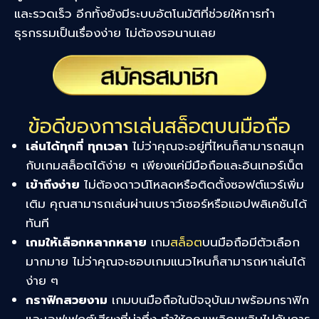
และรวดเร็ว อีกทั้งยังมีระบบอัตโนมัติที่ช่วยให้การทำ
ธุรกรรมเป็นเรื่องง่าย ไม่ต้องรอนานเลย
ข้อดีของการเล่นสล็อตบนมือถือ
เล่นได้ทุกที่ ทุกเวลา
ไม่ว่าคุณจะอยู่ที่ไหนก็สามารถสนุก
กับเกมสล็อตได้ง่าย ๆ เพียงแค่มีมือถือและอินเทอร์เน็ต
เข้าถึงง่าย
ไม่ต้องดาวน์โหลดหรือติดตั้งซอฟต์แวร์เพิ่ม
เติม คุณสามารถเล่นผ่านเบราว์เซอร์หรือแอปพลิเคชันได้
ทันที
เกมให้เลือกหลากหลาย
เกม
สล็อต
บนมือถือมีตัวเลือก
มากมาย ไม่ว่าคุณจะชอบเกมแนวไหนก็สามารถหาเล่นได้
ง่าย ๆ
กราฟิกสวยงาม
เกมบนมือถือในปัจจุบันมาพร้อมกราฟิก
และเอฟเฟกต์เสียงที่น่าทึ่ง ทำให้คุณเพลิดเพลินไปกับการ