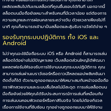
เพลิดเพลินไปกับเกมสล็อตที่คุณชื่นชอบได้ทันที นอกจากนี้
สล็อตบนมือถือยังเหมาะสำหรับคนที่มีเวลาน้อย แต่ต้องการ
ความสนุกและการผ่อนคลายระหว่างวัน ด้วยเวลาเพียงไม่กี่
นาที คุณก็สามารถเข้ามาปั่นสล็อตและลุ้นรับรางวัลได้ง่าย ๆ
รองรับทุกระบบปฏิบัติการ ทั้ง iOS และ
Android
ไม่ว่าคุณจะใช้มือถือระบบ iOS หรือ Android ก็สามารถเล่น
สล็อตได้อย่างไม่มีปัญหาเลย เว็บสล็อตส่วนใหญ่ได้พัฒนา
แพลตฟอร์มให้รองรับการใช้งานบนทุกระบบปฏิบัติการ คุณ
สามารถเล่นผ่านเบราว์เซอร์หรือดาวน์โหลดแอปพลิเคชันมา
ติดตั้งก็ได้ ตัวเกมถูกออกแบบมาให้เหมาะสมกับหน้าจอมือถือ
กราฟิกสวยงามและระบบลื่นไหลไม่มีสะดุด การเล่นสล็อตบน
มือถือยังช่วยให้คุณได้รับประสบการณ์การเล่นที่เหมือนกับ
การเล่นบนคอมพิวเตอร์หรือคาสิโนจริง โดยไม่ต้องกังวล
เรื่องการใช้งานที่ซับซ้อน ทุกอย่างถูกออกแบบมาให้ใช้งาน