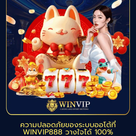
ความปลอดภัยของระบบออโต้ที่
WINVIP888 วางใจได้ 100%