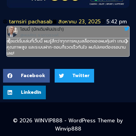
tarnsiri pachasab
สิงหาคม 23, 2025
5:42 pm
โฮมมี่ (นักเดิมพันประจำ)
@พลภัทร ธาดาวรวงศ์
ตั้งแต่เริ่มเล่นที่เว็บนี้ ผมรู้สึกว่าทุกการหมุนสล็อตของผมคุ้มค่า เกมมี
ฉั
คุณภาพสูง และระบบฝาก-ถอนก็รวดเร็วทันใจ ผมไม่เคยต้องรอนาน
ที่
เลย!
อีก
Facebook
Twitter
LinkedIn
© 2026 WINVIP888 - WordPress Theme by
Winvip888