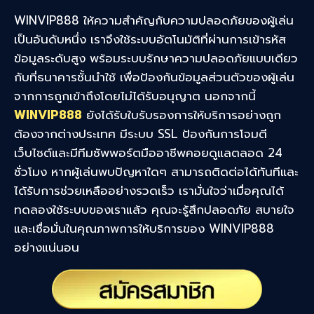
WINVIP888 ให้ความสำคัญกับความปลอดภัยของผู้เล่น
เป็นอันดับหนึ่ง เราจึงใช้ระบบอัตโนมัติที่ผ่านการเข้ารหัส
ข้อมูลระดับสูง พร้อมระบบรักษาความปลอดภัยแบบเดียว
กับที่ธนาคารชั้นนำใช้ เพื่อป้องกันข้อมูลส่วนตัวของผู้เล่น
จากการถูกเข้าถึงโดยไม่ได้รับอนุญาต นอกจากนี้
WINVIP888
ยังได้รับใบรับรองการให้บริการอย่างถูก
ต้องจากต่างประเทศ มีระบบ SSL ป้องกันการโจมตี
เว็บไซต์และมีทีมซัพพอร์ตมืออาชีพคอยดูแลตลอด 24
ชั่วโมง หากผู้เล่นพบปัญหาใดๆ สามารถติดต่อได้ทันทีและ
ได้รับการช่วยเหลืออย่างรวดเร็ว เรามั่นใจว่าเมื่อคุณได้
ทดลองใช้ระบบของเราแล้ว คุณจะรู้สึกปลอดภัย สบายใจ
และเชื่อมั่นในคุณภาพการให้บริการของ WINVIP888
อย่างแน่นอน