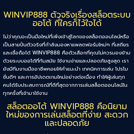
WINVIP888 ตัวจริงเรื่องสล็อตระบบ
ออโต้ ที่ใครก็ไว้ใจได้
ไม่ว่าคุณจะเป็นมือใหม่ที่เพิ่งเข้าสู่โลกของสล็อตออนไลน์หรือ
เป็นสายปั่นตัวจริงที่กำลังมองหาแพลตฟอร์มใหม่ๆ ที่เสถียร
และเชื่อถือได้ WINVIP888 คือตัวเลือกที่คุณไม่ควรมองข้าม
ด้วยระบบออโต้ที่ทันสมัย ใช้งานง่ายและปลอดภัยสูงสุด เรา
ยังมีทีมงานมืออาชีพคอยให้คำแนะนำ เทคนิคการเล่น โปรโม
ชั่นดีๆ และการอัปเดตเกมใหม่อย่างต่อเนื่อง ทำให้ผู้เล่นทุก
คนได้รับประสบการณ์ที่ดีที่สุดจากการเล่นสล็อตออนไลน์ใน
ทุกครั้งที่เข้ามาใช้งาน
สล็อตออโต้ WINVIP888 คือนิยาม
ใหม่ของการเล่นสล็อตที่ง่าย สะดวก
และปลอดภัย