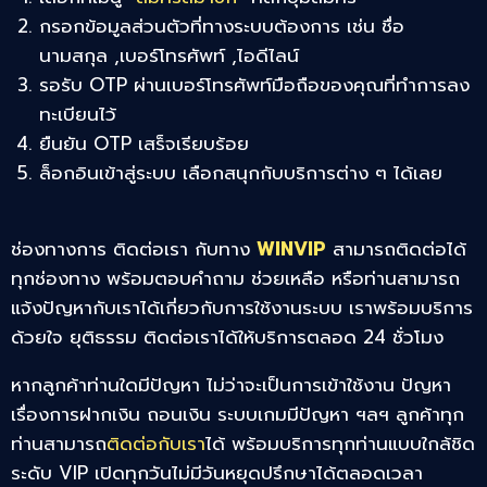
กรอกข้อมูลส่วนตัวที่ทางระบบต้องการ เช่น ชื่อ
นามสกุล ,เบอร์โทรศัพท์ ,ไอดีไลน์
รอรับ OTP ผ่านเบอร์โทรศัพท์มือถือของคุณที่ทำการลง
ทะเบียนไว้
ยืนยัน OTP เสร็จเรียบร้อย
ล็อกอินเข้าสู่ระบบ เลือกสนุกกับบริการต่าง ๆ ได้เลย
ช่องทางการ ติดต่อเรา กับทาง
WINVIP
สามารถติดต่อได้
ทุกช่องทาง พร้อมตอบคำถาม ช่วยเหลือ หรือท่านสามารถ
แจ้งปัญหากับเราได้เกี่ยวกับการใช้งานระบบ เราพร้อมบริการ
ด้วยใจ ยุติธรรม ติดต่อเราได้ให้บริการตลอด 24 ชั่วโมง
หากลูกค้าท่านใดมีปัญหา ไม่ว่าจะเป็นการเข้าใช้งาน ปัญหา
เรื่องการฝากเงิน ถอนเงิน ระบบเกมมีปัญหา ฯลฯ ลูกค้าทุก
ท่านสามารถ
ติดต่อกับเรา
ได้ พร้อมบริการทุกท่านแบบใกล้ชิด
ระดับ VIP เปิดทุกวันไม่มีวันหยุดปรึกษาได้ตลอดเวลา