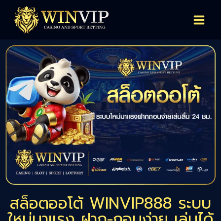
สล็อตออโต้ WINVIP888 ระบบ
ใหม่มาแรง ฝาก-ถอนง่าย เล่นได้