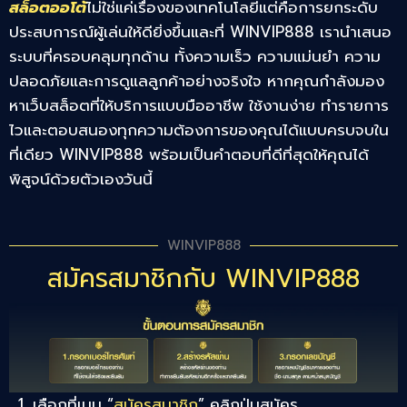
สล็อตออโต้
ไม่ใช่แค่เรื่องของเทคโนโลยีแต่คือการยกระดับ
ประสบการณ์ผู้เล่นให้ดียิ่งขึ้นและที่ WINVIP888 เรานำเสนอ
ระบบที่ครอบคลุมทุกด้าน ทั้งความเร็ว ความแม่นยำ ความ
ปลอดภัยและการดูแลลูกค้าอย่างจริงใจ หากคุณกำลังมอง
หาเว็บสล็อตที่ให้บริการแบบมืออาชีพ ใช้งานง่าย ทำรายการ
ไวและตอบสนองทุกความต้องการของคุณได้แบบครบจบใน
ที่เดียว WINVIP888 พร้อมเป็นคำตอบที่ดีที่สุดให้คุณได้
พิสูจน์ด้วยตัวเองวันนี้
WINVIP888
สมัครสมาชิกกับ WINVIP888
เลือกที่เมนู “
สมัครสมาชิก
” คลิกปุ่มสมัคร