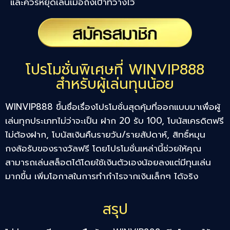
และควรหยุดเล่นเมื่อถึงเป้าที่วางไว้
โปรโมชั่นพิเศษที่ WINVIP888
สำหรับผู้เล่นทุนน้อย
WINVIP888 ขึ้นชื่อเรื่องโปรโมชั่นสุดคุ้มที่ออกแบบมาเพื่อผู้
เล่นทุกประเภทไม่ว่าจะเป็น ฝาก 20 รับ 100, โบนัสเครดิตฟรี
ไม่ต้องฝาก, โบนัสเงินคืนรายวัน/รายสัปดาห์, สิทธิ์หมุน
กงล้อรับของรางวัลฟรี โดยโปรโมชั่นเหล่านี้ช่วยให้คุณ
สามารถเล่นสล็อตได้โดยใช้เงินตัวเองน้อยลงแต่มีทุนเล่น
มากขึ้น เพิ่มโอกาสในการทำกำไรจากเงินเล็กๆ ได้จริง
สรุป