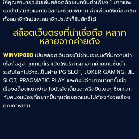
ให้คุณสามารถเริ่มเล่นสล็อตด้วยเบทขั้นต่ำเพียง 1 บาทและ
ยังมีโปรโมชั่นแจกโบนัสที่จะช่วยเพิ่มทุน อีกเพียบให้แก่สมาชิก
ทั้งสมาชิกใหม่และสมาชิกประจำก็รับสิทธิ์ได้
สล็อตเว็บตรงที่น่าเชื่อถือ หลาก
หลายจากค่ายดัง
WINVIP888
เป็นสล็อตเว็บตรงไม่ผ่านเอเย่นต์ที่มีความน่า
เชื่อถือสูง ทุกเกมที่เราเปิดให้บริการมาจากค่ายเกมชั้นนำ
ระดับโลกไม่ว่าจะเป็นค่าย PG SLOT, JOKER GAMING, JILI
SLOT, PRAGMATIC PLAY และยังมีอีกมากมายที่ขึ้นชื่อ
เรื่องสล็อตแตกง่าย โบนัสจัดเต็มและฟรีสปินเยอะ ซึ่งเหมาะ
กับคนงบน้อยที่อยากปั้นทุนต่อยอดแบบไม่ต้องกังวลเรื่อง
คุณภาพเกม