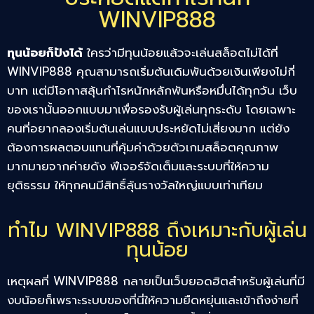
WINVIP888
ทุนน้อยก็ปังได้
ใครว่ามีทุนน้อยแล้วจะเล่นสล็อตไม่ได้ที่
WINVIP888 คุณสามารถเริ่มต้นเดิมพันด้วยเงินเพียงไม่กี่
บาท แต่มีโอกาสลุ้นกำไรหนักหลักพันหรือหมื่นได้ทุกวัน เว็บ
ของเรานั้นออกแบบมาเพื่อรองรับผู้เล่นทุกระดับ โดยเฉพาะ
คนที่อยากลองเริ่มต้นเล่นแบบประหยัดไม่เสี่ยงมาก แต่ยัง
ต้องการผลตอบแทนที่คุ้มค่าด้วยตัวเกมสล็อตคุณภาพ
มากมายจากค่ายดัง ฟีเจอร์จัดเต็มและระบบที่ให้ความ
ยุติธรรม ให้ทุกคนมีสิทธิ์ลุ้นรางวัลใหญ่แบบเท่าเทียม
ทำไม WINVIP888 ถึงเหมาะกับผู้เล่น
ทุนน้อย
เหตุผลที่ WINVIP888 กลายเป็นเว็บยอดฮิตสำหรับผู้เล่นที่มี
งบน้อยก็เพราะระบบของที่นี่ให้ความยืดหยุ่นและเข้าถึงง่ายที่