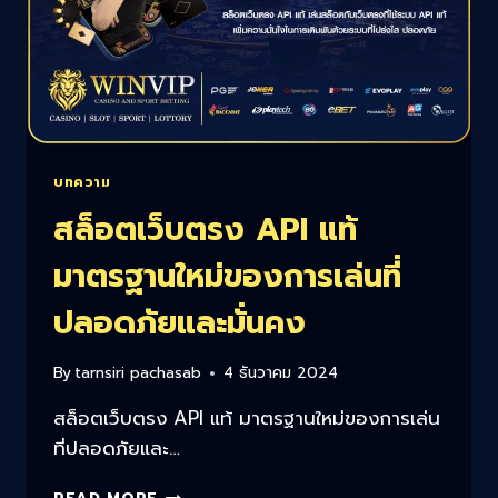
บทความ
สล็อตเว็บตรง API แท้
มาตรฐานใหม่ของการเล่นที่
ปลอดภัยและมั่นคง
By
tarnsiri pachasab
4 ธันวาคม 2024
สล็อตเว็บตรง API แท้ มาตรฐานใหม่ของการเล่น
ที่ปลอดภัยและ…
สล็อต