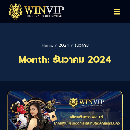
Skip
to
content
Home
/
2024
/
ธันวาคม
Month: ธันวาคม 2024